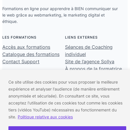
Formations en ligne pour apprendre à BIEN communiquer sur
le web grâce au webmarketing, le marketing digital et
éthique.
LES FORMATIONS
LIENS EXTERNES
Accès aux formations
Séances de Coaching
Catalogue des formations
individuel
Contact Support
Site de l’agence Sollya
À propos de la formatrice
Mes Liens
Ce site utilise des cookies pour vous proposer la meilleure
expérience et analyser l'audience (de manière entièrement
anonymisée et sécurisée). En consultant ce site, vous
Formations Webmarketing par Alex
©
· All rights reserved ·
CGV
·
Mentions Légales
·
acceptez l'utilisation de ces cookies tout comme les cookies
Carmona
2023 ·
Privacy Policy
tiers (vidéos YouTube) nécessaires au fonctionnement du
site.
Politique relative aux cookies